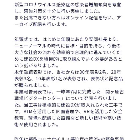
新型コロナウイルス感染症の感染者増加傾向を考慮
し、感染対策を十分に行い実施しました。
また出席できない方へはオンライン配信を行い、ア
ーカイブ配信も行います。
年頭式では、はじめに年頭にあたり安部社長より、
ニューノーマルの時代に目標・目的を持ち、今後の
大きな社会の流れを効率的で合理的に進んでいくた
めに建設DXを積極的に取り組んでいく必要があると
いう話がありました。
永年勤続表彰では、当社からは30年表彰2名、20年
表彰3名、10年表彰1名が表彰され、表彰状と記念品
が贈られました。
事業報告発表では、一昨年7月に完成した「関ヶ原古
戦場ビジターセンター」について発表を行いまし
た。当工事は積極的に建設DXが取入れられた工事で
す。BIMを活用した図面管理や、VRを活用した安全
教育、環境へ配慮した設備など新しい技術や高い技
術が使用されました。
昨年は新型コロナウイルス感染症の第3波の緊急事態