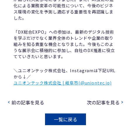
化による業務変革の可能性について、今後のビジネ
ス環境の変化を予測し適応する重要性を再認識しま
した。
「DX総合EXPO」への参加は、最新のデジタル技術
を学ぶだけでなく業界全体のトレンドや企業の取り
組みを知る貴重な機会となりました。今後もこのよ
うな展示会に積極的に参加し、自社のDX推進に役立
てていきたいと思います。
＼ユニオンテック株式会社、Instagramは下記URL
から↓／
ユニオンテック株式会社 | 岐阜市(@uniontec.jp)
前の記事を見る
次の記事を見る
navigate_before
navigate_next
一覧に戻る